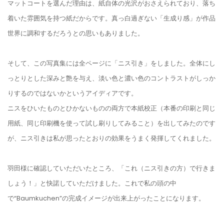
マットコートを選んだ理由は、紙自体の光沢がおさえられており、落ち
着いた雰囲気を持つ紙だからです。真っ白過ぎない「生成り感」が作品
世界に調和するだろうとの思いもありました。
そして、この写真集には全ページに「ニス引き」をしました。全体にし
っとりとした深みと艶を与え、淡い色と濃い色のコントラストがしっか
りするのではないかというアイディアです。
ニスをひいたものとひかないものの両方で本紙校正（本番の印刷と同じ
用紙、同じ印刷機を使って試し刷りしてみること）を出してみたのです
が、ニス引きは私が思ったとおりの効果をうまく発揮してくれました。
羽田様に確認していただいたところ、「これ（ニス引きの方）で行きま
しょう！」と快諾していただけました。これで私の頭の中
で“Baumkuchen”の完成イメージが出来上がったことになります。