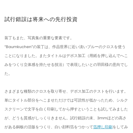
試行錯誤は将来への先行投資
装丁もまた、写真集の重要な要素です。
“Baumkuchen”の装丁は、作品世界に近い淡いブルーのクロスを使う
ことになりました。またタイトルはデボス加工（用紙を押し込んでへこ
みをつくり立体感を持たせる技法）で表現したいとの羽田様の意向でし
た。
さまざまな種類のクロスを取り寄せ、デボス加工のテストを行います。
単にタイトル部分をへこませただけでは可読性が低かったため、シルク
スクリーンで文字を白く印刷してから押すということも試してみました
が、どうも質感がしっくりきません。試行錯誤の末、3mmほどの高さ
がある銅板の活版をつくり、白い顔料箔をつかって
箔押し印刷
をしてみ