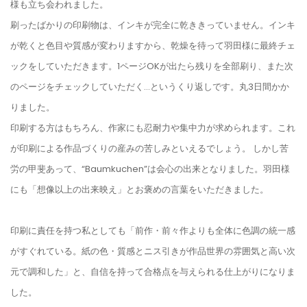
様も立ち会われました。
刷ったばかりの印刷物は、インキが完全に乾ききっていません。インキ
が乾くと色目や質感が変わりますから、乾燥を待って羽田様に最終チェ
ックをしていただきます。1ページOKが出たら残りを全部刷り、また次
のページをチェックしていただく…というくり返しです。丸3日間かか
りました。
印刷する方はもちろん、作家にも忍耐力や集中力が求められます。これ
が印刷による作品づくりの産みの苦しみといえるでしょう。 しかし苦
労の甲斐あって、“Baumkuchen”は会心の出来となりました。羽田様
にも「想像以上の出来映え」とお褒めの言葉をいただきました。
印刷に責任を持つ私としても「前作・前々作よりも全体に色調の統一感
がすぐれている。紙の色・質感とニス引きが作品世界の雰囲気と高い次
元で調和した」と、自信を持って合格点を与えられる仕上がりになりま
した。