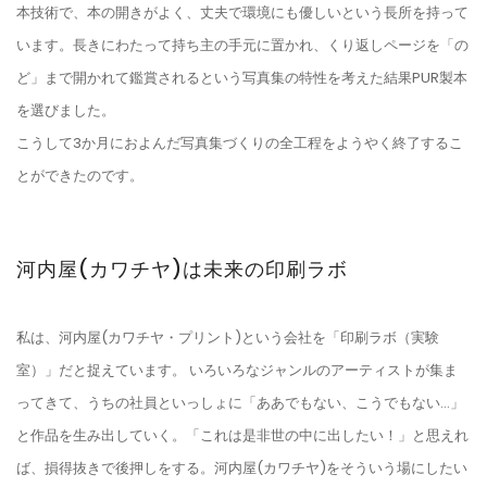
本技術で、本の開きがよく、丈夫で環境にも優しいという長所を持って
います。長きにわたって持ち主の手元に置かれ、くり返しページを「の
ど」まで開かれて鑑賞されるという写真集の特性を考えた結果PUR製本
を選びました。
こうして3か月におよんだ写真集づくりの全工程をようやく終了するこ
とができたのです。
河内屋(カワチヤ)は未来の印刷ラボ
私は、河内屋(カワチヤ・プリント)という会社を「印刷ラボ（実験
室）」だと捉えています。 いろいろなジャンルのアーティストが集ま
ってきて、うちの社員といっしょに「ああでもない、こうでもない…」
と作品を生み出していく。「これは是非世の中に出したい！」と思えれ
ば、損得抜きで後押しをする。河内屋(カワチヤ)をそういう場にしたい