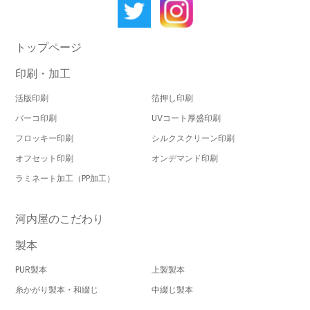
トップページ
印刷・加工
活版印刷
箔押し印刷
バーコ印刷
UVコート厚盛印刷
フロッキー印刷
シルクスクリーン印刷
オフセット印刷
オンデマンド印刷
ラミネート加工（PP加工）
河内屋のこだわり
製本
PUR製本
上製製本
糸かがり製本・和綴じ
中綴じ製本