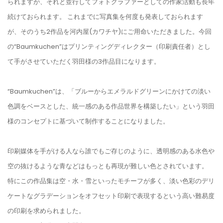
られますが、それと並行してフォトグラファーとしての作家活動も長年
続けておられます。 これまでに写真集を何度も発表しておられます
が、そのうち2作品を河内屋(カワチヤ)にご用命いただきました。今回
の“Baumkuchen”はプリンティングディレクター（印刷責任者）とし
て手がさせていただく羽田様の3作品目になります。
“Baumkuchen”は、「ブルーからエメラルドグリーンにかけての淡い
色調をベースとした、統一感のある作品世界を構築したい」という羽田
様のコンセプトに基づいて制作することになりました。
印刷媒体を手がける人なら誰でもご存じのように、透明感のある水色や
空の抜けるような青などはもっとも再現が難しい色とされています。
特にこの作品集は空・水・雪といったモチーフが多く、淡い色彩のデリ
ケートなグラデーションをオフセット印刷で表現するという高い難易度
の印刷を求められました。