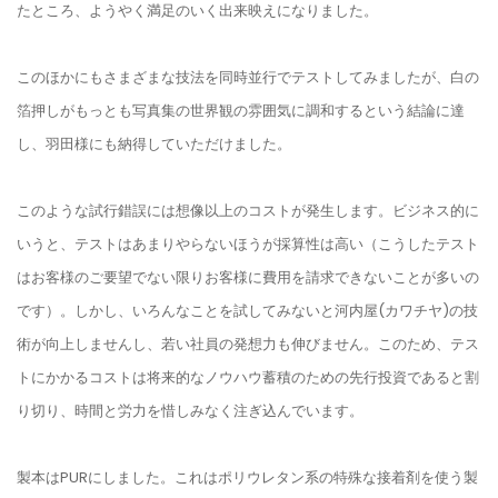
たところ、ようやく満足のいく出来映えになりました。
このほかにもさまざまな技法を同時並行でテストしてみましたが、白の
箔押しがもっとも写真集の世界観の雰囲気に調和するという結論に達
し、羽田様にも納得していただけました。
このような試行錯誤には想像以上のコストが発生します。ビジネス的に
いうと、テストはあまりやらないほうが採算性は高い（こうしたテスト
はお客様のご要望でない限りお客様に費用を請求できないことが多いの
です）。しかし、いろんなことを試してみないと河内屋(カワチヤ)の技
術が向上しませんし、若い社員の発想力も伸びません。このため、テス
トにかかるコストは将来的なノウハウ蓄積のための先行投資であると割
り切り、時間と労力を惜しみなく注ぎ込んでいます。
製本はPURにしました。これはポリウレタン系の特殊な接着剤を使う製