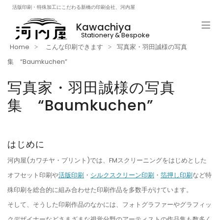
活版印刷・特殊加工にこだわる新橋の印刷会社、河内屋
Kawachiya
Stationery & Bespoke
Printng & Craft Beer!!
Home
こんな印刷できます
写真家・羽田誠様の写真
集 “Baumkuchen”
写真家・羽田誠様の写真
集 “Baumkuchen”
はじめに
河内屋(カワチヤ・プリント)では、FMスクリーニングをはじめとした
オフセット印刷や
活版印刷
・
シルクスクリーン印刷
・
箔押し印刷
など特
殊印刷を総合的に組み合わせた印刷作品を多数手がけています。
そして、そうした印刷作品のなかには、フォトグラファーやグラフィッ
クデザイナーなどさまざまな視覚分野のアーティストの作品集も数多く