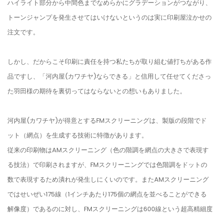
ハイライト部分から中間色までなめらかにグラデーションがつながり、
トーンジャンプを発生させてはいけないというのは実に印刷屋泣かせの
注文です。
しかし、だからこそ印刷に責任を持つ私たちが取り組む値打ちがある作
品ですし、「河内屋(カワチヤ)ならできる」と信用して任せてくださっ
た羽田様の期待を裏切ってはならないとの想いもありました。
河内屋(カワチヤ)が得意とするFMスクリーニングは、製版の段階でド
ット（網点）を生成する技術に特徴があります。
従来の印刷物はAMスクリーニング（色の階調を網点の大きさで表現す
る技法）で印刷されますが、FMスクリーニングでは色階調をドットの
数で表現するため潰れが発生しにくいのです。またAMスクリーニング
ではせいぜい175線（1インチあたり175個の網点を並べることができる
解像度）であるのに対し、FMスクリーニングは600線という超高精細度