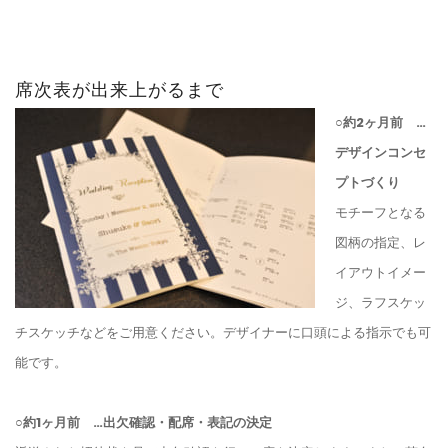
席次表が出来上がるまで
○約2ヶ月前 …
デザインコンセ
プトづくり
モチーフとなる
図柄の指定、レ
イアウトイメー
ジ、ラフスケッ
チスケッチなどをご用意ください。デザイナーに口頭による指示でも可
能です。
○約1ヶ月前 …出欠確認・配席・表記の決定