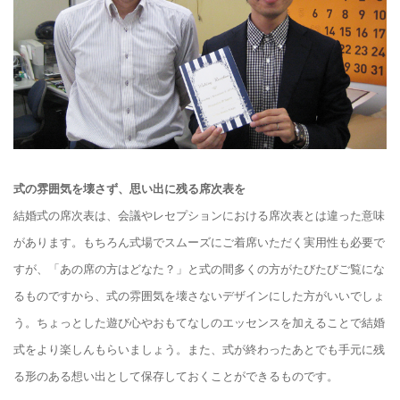
式の雰囲気を壊さず、思い出に残る席次表を
結婚式の席次表は、会議やレセプションにおける席次表とは違った意味
があります。もちろん式場でスムーズにご着席いただく実用性も必要で
すが、「あの席の方はどなた？」と式の間多くの方がたびたびご覧にな
るものですから、式の雰囲気を壊さないデザインにした方がいいでしょ
う。ちょっとした遊び心やおもてなしのエッセンスを加えることで結婚
式をより楽しんもらいましょう。また、式が終わったあとでも手元に残
る形のある想い出として保存しておくことができるものです。