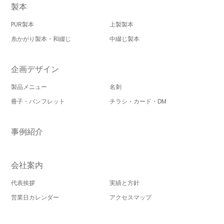
製本
PUR製本
上製製本
糸かがり製本・和綴じ
中綴じ製本
企画デザイン
製品メニュー
名刺
冊子・パンフレット
チラシ・カード・DM
事例紹介
会社案内
代表挨拶
実績と方針
営業日カレンダー
アクセスマップ