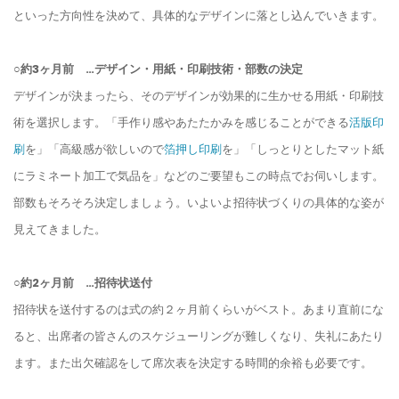
といった方向性を決めて、具体的なデザインに落とし込んでいきます。
○約3ヶ月前 …デザイン・用紙・印刷技術・部数の決定
デザインが決まったら、そのデザインが効果的に生かせる用紙・印刷技
術を選択します。「手作り感やあたたかみを感じることができる
活版印
刷
を」「高級感が欲しいので
箔押し印刷
を」「しっとりとしたマット紙
にラミネート加工で気品を」などのご要望もこの時点でお伺いします。
部数もそろそろ決定しましょう。いよいよ招待状づくりの具体的な姿が
見えてきました。
○約2ヶ月前 …招待状送付
招待状を送付するのは式の約２ヶ月前くらいがベスト。あまり直前にな
ると、出席者の皆さんのスケジューリングが難しくなり、失礼にあたり
ます。また出欠確認をして席次表を決定する時間的余裕も必要です。