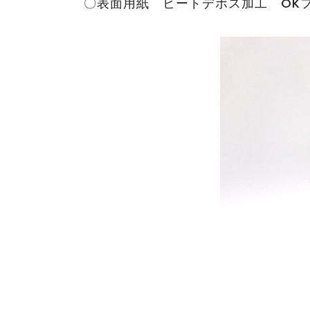
〇表面用紙 ヒートデボス加工 OKフロー