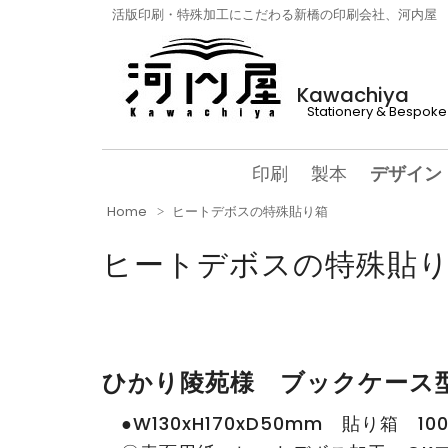
活版印刷・特殊加工にこだわる新橋の印刷会社、河内屋
Kawachiya
Stationery & Bespoke 
印刷
製本
デザイン
Home
ヒートデボスの特殊貼り箱
ヒートデボスの特殊貼
ひかり陵苑様 ブックケース
●W130xH170xD50mm 貼り箱 10