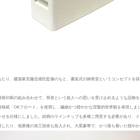
たり、建築家安藤忠雄氏監修のもと、書架式の納骨堂というコンセプトを採
殊印刷の組み合わせで、骨壺という故人への思いを受け止めるような品物を
特殊紙「OKフロート」を使用し、繊細かつ穏やかな涅槃的世界観を表現しま
させる仕様にしました。絵柄のラインナップも多種ご用意する必要があり、イ
したり、他業種の加工技術も投入され、大変豪華で、かつ落ち着いた穏やか