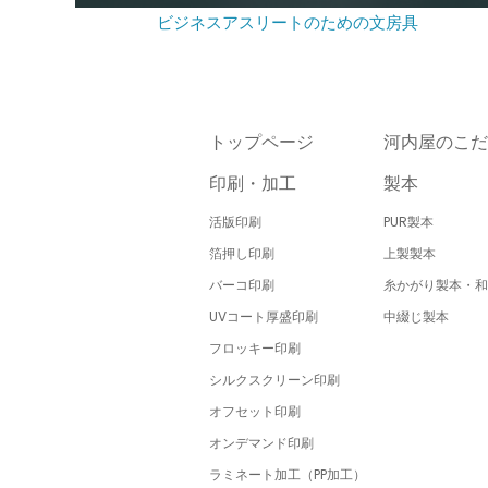
ビジネスアスリートのための文房具
トップページ
河内屋のこだ
印刷・加工
製本
活版印刷
PUR製本
箔押し印刷
上製製本
バーコ印刷
糸かがり製本・和
UVコート厚盛印刷
中綴じ製本
フロッキー印刷
シルクスクリーン印刷
オフセット印刷
オンデマンド印刷
ラミネート加工（PP加工）