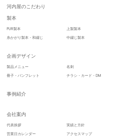
河内屋のこだわり
製本
PUR製本
上製製本
糸かがり製本・和綴じ
中綴じ製本
企画デザイン
製品メニュー
名刺
冊子・パンフレット
チラシ・カード・DM
事例紹介
会社案内
代表挨拶
実績と方針
営業日カレンダー
アクセスマップ