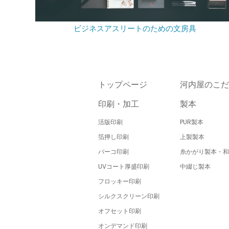
ビジネスアスリートのための文房具
トップページ
河内屋のこだ
印刷・加工
製本
活版印刷
PUR製本
箔押し印刷
上製製本
バーコ印刷
糸かがり製本・和
UVコート厚盛印刷
中綴じ製本
フロッキー印刷
シルクスクリーン印刷
オフセット印刷
オンデマンド印刷